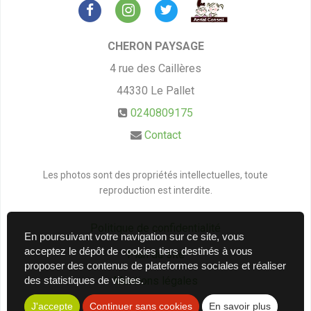
CHERON PAYSAGE
4 rue des Caillères
44330
Le Pallet
0240809175
Contact
Les photos sont des propriétés intellectuelles, toute
reproduction est interdite.
Politique de confidentialité
En poursuivant votre navigation sur ce site, vous
acceptez le dépôt de cookies tiers destinés à vous
Plan du site
proposer des contenus de plateformes sociales et réaliser
des statistiques de visites.
Mentions légales
J'accepte
Continuer sans cookies
En savoir plus