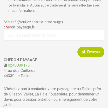
me recontacter dans le cadre de ma demande indiquée dans
ce formulaire. Aucun autre traitement ne sera effectué avec
mes informations.
Sécurité :(Veuillez saisir la lettre rouge)
c
h
eron-paysage.fr
Envoyer
CHERON PAYSAGE
0240809175
4 rue des Caillères
44330
Le Pallet
N'hésitez pas à contacter votre paysagiste au Pallet, près
de Clisson, Vallet, La Haie Fouassière, pour demander un
devis pour création, entretien ou aménagement de votre
jardin.