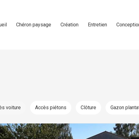
ueil
Chéron paysage
Création
Entretien
Conceptio
ès voiture
Accès piétons
Clôture
Gazon planta