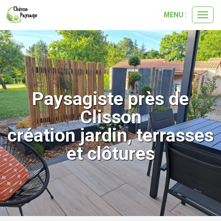
MENU :
Ouvri
le
menu
Paysagiste près de
Clisson
création jardin, terrasses
et clôtures