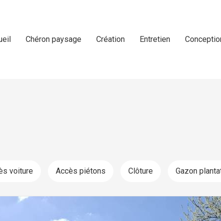
ueil
Chéron paysage
Création
Entretien
Conceptio
ès voiture
Accès piétons
Clôture
Gazon planta